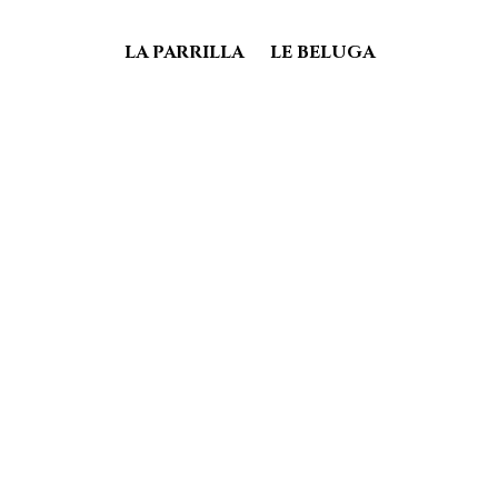
LA PARRILLA
LE BELUGA
casino minimum deposit $3